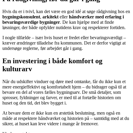
Hvis du er i tvivl, kan det være en god idé at søge rådgivning hos en
bygningskonsulent
,
arkitekt
eller
håndværker med erfaring i
bevaringsværdige bygninger
. De kan hjælpe med at finde
løsninger, der både opfylder nutidens krav og respekterer fortiden.
I nogle tilfælde – især hvis huset er fredet eller bevaringsværdigt –
kræver ændringer tilladelse fra kommunen. Det er derfor vigtigt at
undersøge reglerne, før arbejdet går i gang.
En investering i både komfort og
kulturarv
Når du udskifter vinduer og døre med omtanke, får du ikke kun et
mere energieffektivt og komfortabelt hjem – du bidrager også til at
bevare en del af vores fælles bygningsarv. De små detaljer, som
sprosser, fyldninger og farver, er med til at fortælle historien om
huset og den tid, det blev bygget i.
At bevare dem er ikke kun en æstetisk beslutning, men også en
måde at respektere håndværket og historien på – samtidig med at du
sikrer, at huset kan leve videre i mange år fremover.