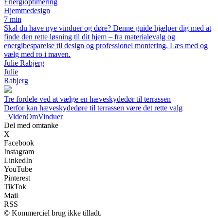
Energioptimering
Hjemmedesign
7 min
Skal du have nye vinduer og døre? Denne guide hjælper dig med at
finde den rette løsning til dit hjem – fra materialevalg og
energibesparelse til design og professionel montering. Læs med og
vælg med ro i maven.
Julie Rabjerg
Julie
Rabjerg
Tre fordele ved at vælge en hæveskydedør til terrassen
Derfor kan hæveskydedøre til terrassen være det rette valg
_
VidenOmVinduer
Del med omtanke
X
Facebook
Instagram
LinkedIn
YouTube
Pinterest
TikTok
Mail
RSS
© Kommerciel brug ikke tilladt.