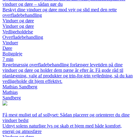
vinduer og døre – sådan gør du
Beskyt dine vinduer og døre mod vejr og slid med den rette
overfladebehandling
Vinduer og døre
Vinduer og døre
Vedligeholdelse
Overfladebehandling
Vinduer
Døre
Boligpleje
7 min
Regelmæssig overfladebehandling forlænger levetiden på dine
vinduer og døre og holder dem pæne år efter år. Få gode råd til
planlægning, valg af produkter og trin-for-trin vejledning, så du kan
vedligeholde dit hjem effektivt.
Mathias Sandberg
Mathias
Sandberg
Få mest muligt ud af sollyset: Sådan placerer og orienterer du dine
vinduer bedst
Udnyt solens naturlige lys og skab et hjem med både komfort,
energi og atmosfære
Vinduer og døre