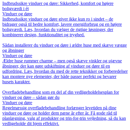
Indbrudssikre vinduer og døre: Sikkerhed, komfort og højere
boligværdi i ét
Vinduer og døre
Indbrudssikre vinduer og døre giver ikke kun ro i sindet – de
bidrager også til bedre komfort, lavere energiforbrug og en højere
boligværdi. Læs, hvordan du vælger de rigtige løsninger, der
kombinerer design, funktionalitet og tryghed.
Sådan installerer du vinduer og døre i ældre huse med skæve vægge
og åbninger
Vinduer og døre
Ældre huse rummer charme – men også skæve vinkler og ujævne
åbninger, der kan gøre udskiftning af vinduer og døre til en
udfordring. Læs, hvordan du med de rette teknikker og forberedelser
kan montere nye elementer, der både passer perfekt og bevarer
husets karakter.
Overfladebehandling som en del af din vedligeholdelsesplan for
vinduer og døre – sådan gør du
Vinduer og døre
Regelmæssig overfladebehandling forlænger levetiden på dine
vinduer og døre og holder dem pæne år efter år. Få gode råd til
planlægning, valg af produkter og trin-for-trin vejledning, så du kan
vedligeholde dit hjem effektivt.