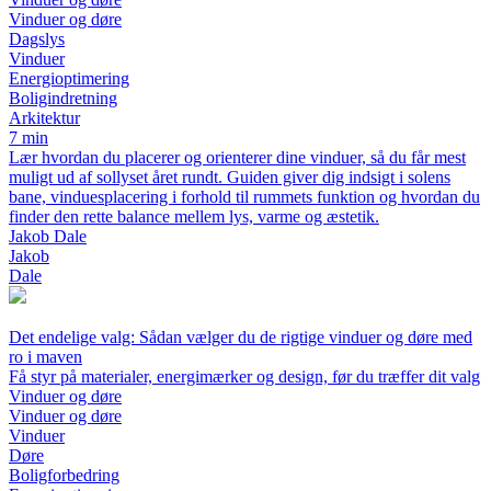
Vinduer og døre
Dagslys
Vinduer
Energioptimering
Boligindretning
Arkitektur
7 min
Lær hvordan du placerer og orienterer dine vinduer, så du får mest
muligt ud af sollyset året rundt. Guiden giver dig indsigt i solens
bane, vinduesplacering i forhold til rummets funktion og hvordan du
finder den rette balance mellem lys, varme og æstetik.
Jakob Dale
Jakob
Dale
Det endelige valg: Sådan vælger du de rigtige vinduer og døre med
ro i maven
Få styr på materialer, energimærker og design, før du træffer dit valg
Vinduer og døre
Vinduer og døre
Vinduer
Døre
Boligforbedring