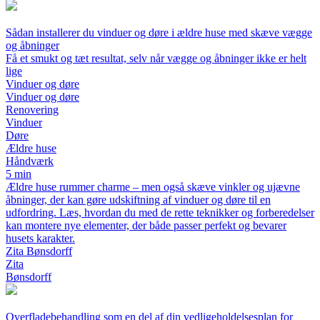
Sådan installerer du vinduer og døre i ældre huse med skæve vægge
og åbninger
Få et smukt og tæt resultat, selv når vægge og åbninger ikke er helt
lige
Vinduer og døre
Vinduer og døre
Renovering
Vinduer
Døre
Ældre huse
Håndværk
5 min
Ældre huse rummer charme – men også skæve vinkler og ujævne
åbninger, der kan gøre udskiftning af vinduer og døre til en
udfordring. Læs, hvordan du med de rette teknikker og forberedelser
kan montere nye elementer, der både passer perfekt og bevarer
husets karakter.
Zita Bønsdorff
Zita
Bønsdorff
Overfladebehandling som en del af din vedligeholdelsesplan for