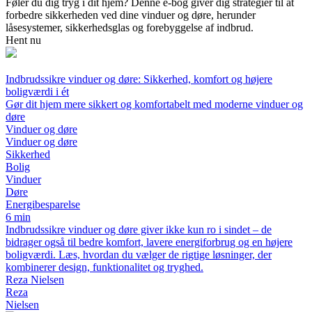
Føler du dig tryg i dit hjem? Denne e-bog giver dig strategier til at
forbedre sikkerheden ved dine vinduer og døre, herunder
låsesystemer, sikkerhedsglas og forebyggelse af indbrud.
Hent nu
Indbrudssikre vinduer og døre: Sikkerhed, komfort og højere
boligværdi i ét
Gør dit hjem mere sikkert og komfortabelt med moderne vinduer og
døre
Vinduer og døre
Vinduer og døre
Sikkerhed
Bolig
Vinduer
Døre
Energibesparelse
6 min
Indbrudssikre vinduer og døre giver ikke kun ro i sindet – de
bidrager også til bedre komfort, lavere energiforbrug og en højere
boligværdi. Læs, hvordan du vælger de rigtige løsninger, der
kombinerer design, funktionalitet og tryghed.
Reza Nielsen
Reza
Nielsen