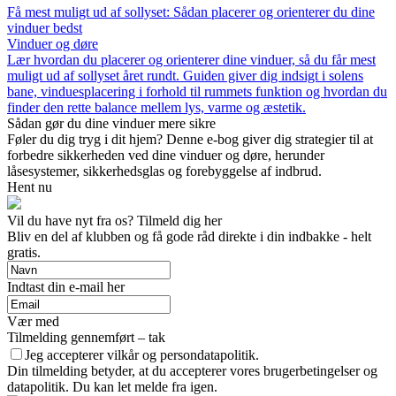
Få mest muligt ud af sollyset: Sådan placerer og orienterer du dine
vinduer bedst
Vinduer og døre
Lær hvordan du placerer og orienterer dine vinduer, så du får mest
muligt ud af sollyset året rundt. Guiden giver dig indsigt i solens
bane, vinduesplacering i forhold til rummets funktion og hvordan du
finder den rette balance mellem lys, varme og æstetik.
Sådan gør du dine vinduer mere sikre
Føler du dig tryg i dit hjem? Denne e-bog giver dig strategier til at
forbedre sikkerheden ved dine vinduer og døre, herunder
låsesystemer, sikkerhedsglas og forebyggelse af indbrud.
Hent nu
Vil du have nyt fra os? Tilmeld dig her
Bliv en del af klubben og få gode råd direkte i din indbakke - helt
gratis.
Indtast din e-mail her
Vær med
Tilmelding gennemført – tak
Jeg accepterer vilkår og persondatapolitik.
Din tilmelding betyder, at du accepterer vores brugerbetingelser og
datapolitik. Du kan let melde fra igen.