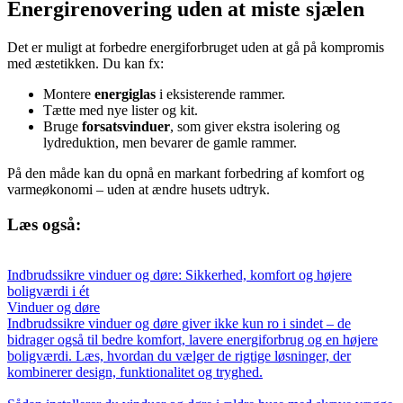
Energirenovering uden at miste sjælen
Det er muligt at forbedre energiforbruget uden at gå på kompromis
med æstetikken. Du kan fx:
Montere
energiglas
i eksisterende rammer.
Tætte med nye lister og kit.
Bruge
forsatsvinduer
, som giver ekstra isolering og
lydreduktion, men bevarer de gamle rammer.
På den måde kan du opnå en markant forbedring af komfort og
varmeøkonomi – uden at ændre husets udtryk.
Læs også:
Indbrudssikre vinduer og døre: Sikkerhed, komfort og højere
boligværdi i ét
Vinduer og døre
Indbrudssikre vinduer og døre giver ikke kun ro i sindet – de
bidrager også til bedre komfort, lavere energiforbrug og en højere
boligværdi. Læs, hvordan du vælger de rigtige løsninger, der
kombinerer design, funktionalitet og tryghed.