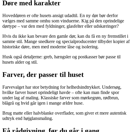
Døre med karakter
Hoveddøren er ofte husets ansigt udadtil. En ny dør bør derfor
vælges med samme omhu som vinduerne. Kig på den oprindelige
dørtype – var den med fyldninger, glasfelter eller udskæringer?
Hvis du ikke kan bevare den gamle dør, kan du få en ny fremstillet i
samme stil. Mange snedkere og specialproducenter tilbyder kopier af
historiske døre, men med moderne låse og isolering.
Husk også detaljerne: greb, hængsler og postkasser bør passe til
husets alder og stil.
Farver, der passer til huset
Farvevalget har stor betydning for helhedsindtrykket. Undersøg,
hvilke farver huset oprindeligt havde – ofte kan man finde spor
under lag af maling. Klassiske farver som mørkegrøn, rødbrun,
blågrå og hvid går igen i mange ældre huse.
Brug matte eller halvblanke overflader, som giver et mere autentisk
udtryk end højglansmaling.
Få rådgivning, før du går i gang