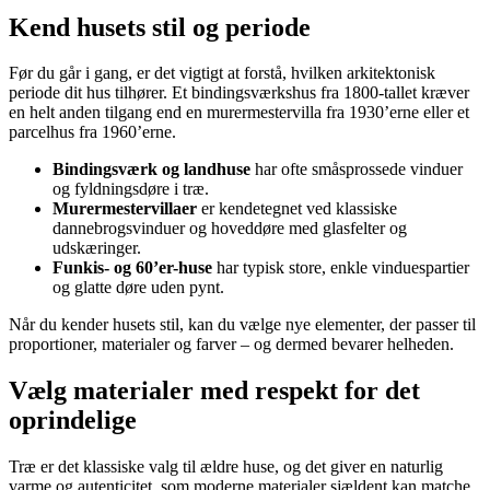
Kend husets stil og periode
Før du går i gang, er det vigtigt at forstå, hvilken arkitektonisk
periode dit hus tilhører. Et bindingsværkshus fra 1800-tallet kræver
en helt anden tilgang end en murermestervilla fra 1930’erne eller et
parcelhus fra 1960’erne.
Bindingsværk og landhuse
har ofte småsprossede vinduer
og fyldningsdøre i træ.
Murermestervillaer
er kendetegnet ved klassiske
dannebrogsvinduer og hoveddøre med glasfelter og
udskæringer.
Funkis- og 60’er-huse
har typisk store, enkle vinduespartier
og glatte døre uden pynt.
Når du kender husets stil, kan du vælge nye elementer, der passer til
proportioner, materialer og farver – og dermed bevarer helheden.
Vælg materialer med respekt for det
oprindelige
Træ er det klassiske valg til ældre huse, og det giver en naturlig
varme og autenticitet, som moderne materialer sjældent kan matche.