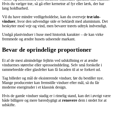
Hvis du vælger træ, så gå efter kernetræ af fyr eller lærk, der har
lang holdbarhed.
Vil du have mindre vedligeholdelse, kan du overveje
træ/alu-
vinduer
, hvor den udvendige side er beklædt med aluminium. Det
beskytter mod vejr og vind, men bevarer træets udtryk indvendigt.
Undgå plastvinduer i huse med historisk karakter – de kan virke
fremmede og ændre husets udseende markant.
Bevar de oprindelige proportioner
Et af de mest almindelige fejltrin ved udskiftning er at ændre
vinduernes størrelse eller sprosseinddeling. Selv små forskelle i
rammebredde eller glasfelter kan få facaden til at se forkert ud.
Tag billeder og mål de eksisterende vinduer, før du bestiller nye.
Mange producenter kan fremstille vinduer efter mål, så du får
moderne energiruder i et klassisk design.
Hvis de gamle vinduer stadig er i rimelig stand, kan det i øvrigt være
både billigere og mere bæredygtigt at
renovere
dem i stedet for at
udskifte.