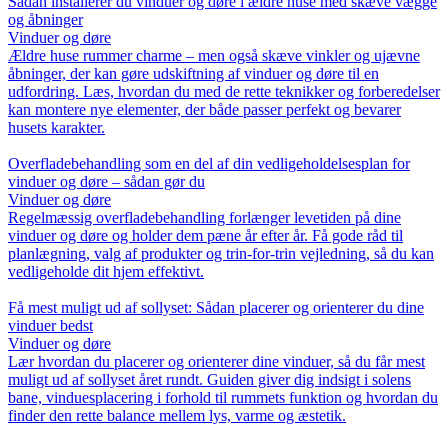
Sådan installerer du vinduer og døre i ældre huse med skæve vægge
og åbninger
Vinduer og døre
Ældre huse rummer charme – men også skæve vinkler og ujævne
åbninger, der kan gøre udskiftning af vinduer og døre til en
udfordring. Læs, hvordan du med de rette teknikker og forberedelser
kan montere nye elementer, der både passer perfekt og bevarer
husets karakter.
Overfladebehandling som en del af din vedligeholdelsesplan for
vinduer og døre – sådan gør du
Vinduer og døre
Regelmæssig overfladebehandling forlænger levetiden på dine
vinduer og døre og holder dem pæne år efter år. Få gode råd til
planlægning, valg af produkter og trin-for-trin vejledning, så du kan
vedligeholde dit hjem effektivt.
Få mest muligt ud af sollyset: Sådan placerer og orienterer du dine
vinduer bedst
Vinduer og døre
Lær hvordan du placerer og orienterer dine vinduer, så du får mest
muligt ud af sollyset året rundt. Guiden giver dig indsigt i solens
bane, vinduesplacering i forhold til rummets funktion og hvordan du
finder den rette balance mellem lys, varme og æstetik.