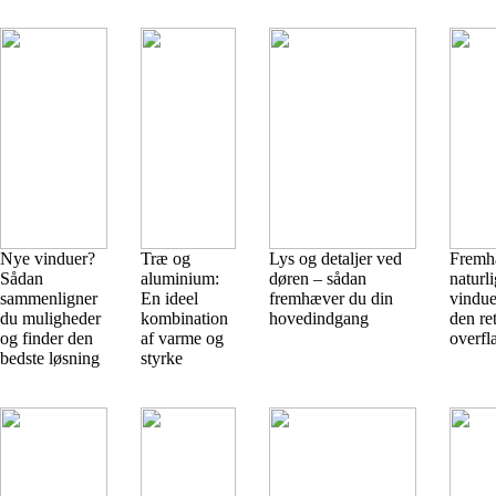
Nye vinduer?
Træ og
Lys og detaljer ved
Fremh
Sådan
aluminium:
døren – sådan
naturli
sammenligner
En ideel
fremhæver du din
vindue
du muligheder
kombination
hovedindgang
den ret
og finder den
af varme og
overfl
bedste løsning
styrke