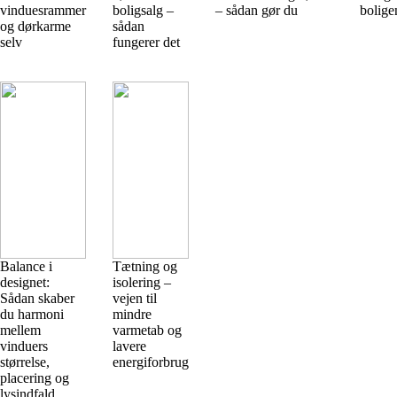
vinduesrammer
boligsalg –
– sådan gør du
bolige
og dørkarme
sådan
selv
fungerer det
Balance i
Tætning og
designet:
isolering –
Sådan skaber
vejen til
du harmoni
mindre
mellem
varmetab og
vinduers
lavere
størrelse,
energiforbrug
placering og
lysindfald