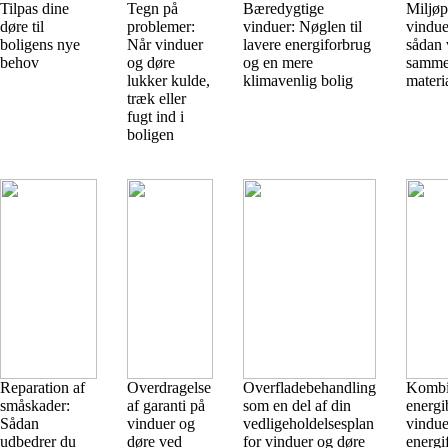
Tilpas dine
Tegn på
Bæredygtige
Miljøp
døre til
problemer:
vinduer: Nøglen til
vindue
boligens nye
Når vinduer
lavere energiforbrug
sådan 
behov
og døre
og en mere
samme
lukker kulde,
klimavenlig bolig
materi
træk eller
fugt ind i
boligen
Reparation af
Overdragelse
Overfladebehandling
Kombi
småskader:
af garanti på
som en del af din
energi
Sådan
vinduer og
vedligeholdelsesplan
vindue
udbedrer du
døre ved
for vinduer og døre
energi