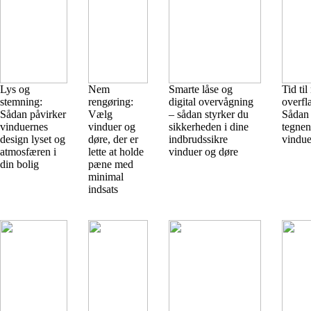
Lys og
Nem
Smarte låse og
Tid til
stemning:
rengøring:
digital overvågning
overfl
Sådan påvirker
Vælg
– sådan styrker du
Sådan
vinduernes
vinduer og
sikkerheden i dine
tegnen
design lyset og
døre, der er
indbrudssikre
vindue
atmosfæren i
lette at holde
vinduer og døre
din bolig
pæne med
minimal
indsats