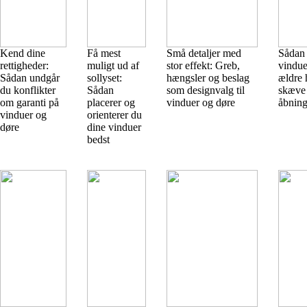
Kend dine
Få mest
Små detaljer med
Sådan 
rettigheder:
muligt ud af
stor effekt: Greb,
vindue
Sådan undgår
sollyset:
hængsler og beslag
ældre
du konflikter
Sådan
som designvalg til
skæve
om garanti på
placerer og
vinduer og døre
åbning
vinduer og
orienterer du
døre
dine vinduer
bedst