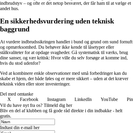
indbrudstyv – og ofte er det netop besværet, der får ham til at vælge et
andet hus.
En sikkerhedsvurdering uden teknisk
baggrund
At vurdere indbrudssikringen handler i bund og grund om sund fornuft
og opmærksomhed. Du behøver ikke kende til låsetyper eller
stålkvaliteter for at opdage svagheder. Gå systematisk til værks, brug
dine sanser, og vær kritisk: Hvor ville du selv forsøge at komme ind,
hvis du stod udenfor?
Ved at kombinere enkle observationer med små forbedringer kan du
skabe et hjem, der både føles og er mere sikkert – uden at det kræver
teknisk viden eller store investeringer.
Del med omtanke
X
Facebook
Instagram
LinkedIn
YouTube
Pin
Vil du have nyt fra os? Tilmeld dig her
Bliv en del af klubben og få gode råd direkte i din indbakke - helt
gratis.
Indtast din e-mail her