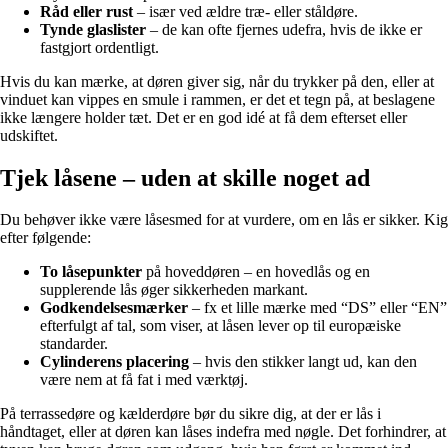
Råd eller rust
– især ved ældre træ- eller ståldøre.
Tynde glaslister
– de kan ofte fjernes udefra, hvis de ikke er
fastgjort ordentligt.
Hvis du kan mærke, at døren giver sig, når du trykker på den, eller at
vinduet kan vippes en smule i rammen, er det et tegn på, at beslagene
ikke længere holder tæt. Det er en god idé at få dem efterset eller
udskiftet.
Tjek låsene – uden at skille noget ad
Du behøver ikke være låsesmed for at vurdere, om en lås er sikker. Kig
efter følgende:
To låsepunkter
på hoveddøren – en hovedlås og en
supplerende lås øger sikkerheden markant.
Godkendelsesmærker
– fx et lille mærke med “DS” eller “EN”
efterfulgt af tal, som viser, at låsen lever op til europæiske
standarder.
Cylinderens placering
– hvis den stikker langt ud, kan den
være nem at få fat i med værktøj.
På terrassedøre og kælderdøre bør du sikre dig, at der er lås i
håndtaget, eller at døren kan låses indefra med nøgle. Det forhindrer, at