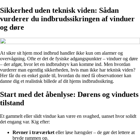
Sikkerhed uden teknisk viden: Sådan
vurderer du indbrudssikringen af vinduer
og døre
At sikre sit hjem mod indbrud handler ikke kun om alarmer og
overvågning. Ofte er det de fysiske adgangspunkter – vinduer og døre
– der afgør, hvor let en indbrudstyv kan komme ind. Men hvordan
vurderer man egentlig sikkerheden, hvis man ikke har teknisk viden?
Her får du en enkel guide til, hvordan du med få observationer kan
danne dig et realistisk billede af dit hjems indbrudssikring.
Start med det åbenlyse: Dørens og vinduets
tilstand
Et gammelt eller slidt vindue kan være en svaghed, uanset hvor solidt
det engang var. Kig efter:
Revner i træværket
eller løse hængsler – de gør det lettere at
bryde rammen op.