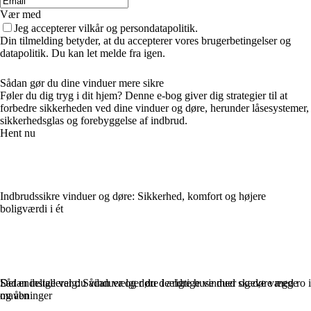
Vær med
Jeg accepterer vilkår og persondatapolitik.
Din tilmelding betyder, at du accepterer vores brugerbetingelser og
datapolitik. Du kan let melde fra igen.
Sådan gør du dine vinduer mere sikre
Føler du dig tryg i dit hjem? Denne e-bog giver dig strategier til at
forbedre sikkerheden ved dine vinduer og døre, herunder låsesystemer,
sikkerhedsglas og forebyggelse af indbrud.
Hent nu
Indbrudssikre vinduer og døre: Sikkerhed, komfort og højere
boligværdi i ét
Sådan installerer du vinduer og døre i ældre huse med skæve vægge
Det endelige valg: Sådan vælger du de rigtige vinduer og døre med ro i
og åbninger
maven