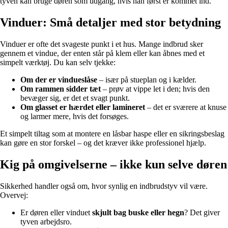
tyven kan bruge døren som udgang, hvis han først er kommet ind.
Vinduer: Små detaljer med stor betydning
Vinduer er ofte det svageste punkt i et hus. Mange indbrud sker
gennem et vindue, der enten står på klem eller kan åbnes med et
simpelt værktøj. Du kan selv tjekke:
Om der er vindueslåse
– især på stueplan og i kælder.
Om rammen sidder tæt
– prøv at vippe let i den; hvis den
bevæger sig, er det et svagt punkt.
Om glasset er hærdet eller lamineret
– det er sværere at knuse
og larmer mere, hvis det forsøges.
Et simpelt tiltag som at montere en låsbar haspe eller en sikringsbeslag
kan gøre en stor forskel – og det kræver ikke professionel hjælp.
Kig på omgivelserne – ikke kun selve døren
Sikkerhed handler også om, hvor synlig en indbrudstyv vil være.
Overvej:
Er døren eller vinduet
skjult bag buske eller hegn
? Det giver
tyven arbejdsro.