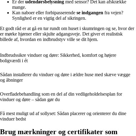
Er der
udendørsbelysning
med sensor? Det kan afskrække
mange.
Kan naboer eller forbipasserende
se indgangen
fra vejen?
Synlighed er en vigtig del af sikringen.
Et godt råd er at gå en tur rundt om huset i skumringen og se, hvor der
er mørke hjørner eller skjulte adgangsveje. Det giver et realistisk
billede af, hvordan en indbrudstyv ville se dit hjem.
Indbrudssikre vinduer og døre: Sikkerhed, komfort og højere
boligværdi i ét
Sådan installerer du vinduer og døre i ældre huse med skæve vægge
og åbninger
Overfladebehandling som en del af din vedligeholdelsesplan for
vinduer og døre – sådan gør du
Få mest muligt ud af sollyset: Sådan placerer og orienterer du dine
vinduer bedst
Brug mærkninger og certifikater som