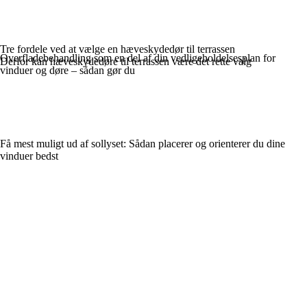
Tre fordele ved at vælge en hæveskydedør til terrassen
Overfladebehandling som en del af din vedligeholdelsesplan for
Derfor kan hæveskydedøre til terrassen være det rette valg
vinduer og døre – sådan gør du
Få mest muligt ud af sollyset: Sådan placerer og orienterer du dine
vinduer bedst