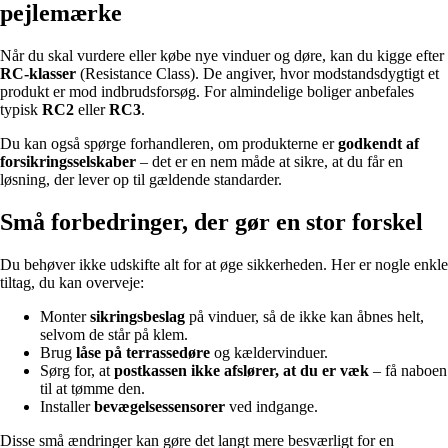
pejlemærke
Når du skal vurdere eller købe nye vinduer og døre, kan du kigge efter
RC-klasser
(Resistance Class). De angiver, hvor modstandsdygtigt et
produkt er mod indbrudsforsøg. For almindelige boliger anbefales
typisk
RC2
eller
RC3
.
Du kan også spørge forhandleren, om produkterne er
godkendt af
forsikringsselskaber
– det er en nem måde at sikre, at du får en
løsning, der lever op til gældende standarder.
Små forbedringer, der gør en stor forskel
Du behøver ikke udskifte alt for at øge sikkerheden. Her er nogle enkle
tiltag, du kan overveje:
Monter
sikringsbeslag
på vinduer, så de ikke kan åbnes helt,
selvom de står på klem.
Brug
låse på terrassedøre
og kældervinduer.
Sørg for, at
postkassen ikke afslører, at du er væk
– få naboen
til at tømme den.
Installer
bevægelsessensorer
ved indgange.
Disse små ændringer kan gøre det langt mere besværligt for en